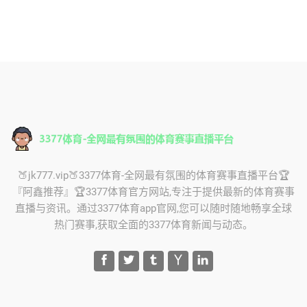
🍑jk777.vip🍑3377体育-全网最有氛围的体育赛事直播平台🏆
『阿鑫推荐』🏆3377体育官方网站,专注于提供最新的体育赛事
直播与资讯。通过3377体育app官网,您可以随时随地畅享全球
热门赛事,获取全面的3377体育新闻与动态。