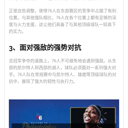
正是这些调整，使得76人在东部赛区的竞争中占据了有利
位置。与其他强队相比，76人在各个位置上都有足够的深
度与火力支援，这让他们具备了与其他顶级球队一较高下
的实力。
3、面对强敌的强势对抗
总冠军争夺的道路上，76人不可避免地会遇到强敌。从东
部的凯尔特人到西部的湖人，球队必须面对一系列强大对
手。76人队在常规赛中与凯尔特人、雄鹿等顶级球队的对
抗中，展现了强大的韧性与执行力。