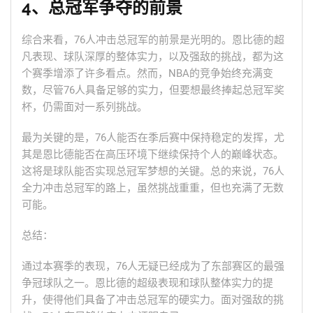
4、总冠军争夺的前景
综合来看，76人冲击总冠军的前景是光明的。恩比德的超
凡表现、球队深厚的整体实力，以及强敌的挑战，都为这
个赛季增添了许多看点。然而，NBA的竞争始终充满变
数，尽管76人具备足够的实力，但要想最终捧起总冠军奖
杯，仍需面对一系列挑战。
最为关键的是，76人能否在季后赛中保持稳定的发挥，尤
其是恩比德能否在高压环境下继续保持个人的巅峰状态。
这将是球队能否实现总冠军梦想的关键。总的来说，76人
全力冲击总冠军的路上，虽然挑战重重，但也充满了无数
可能。
总结：
通过本赛季的表现，76人无疑已经成为了东部赛区的最强
争冠球队之一。恩比德的超级表现和球队整体实力的提
升，使得他们具备了冲击总冠军的硬实力。面对强敌的挑