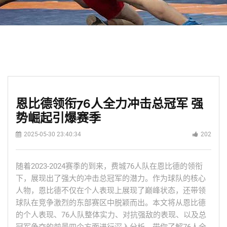
恩比德领衔76人全力冲击总冠军 强
势崛起引爆赛季
2025-05-30 23:40:34
202
随着2023-2024赛季的到来，费城76人队在恩比德的领衔
下，展现出了强大的冲击总冠军的潜力。作为球队的核心
人物，恩比德不仅在个人表现上展现了巅峰状态，还带领
球队在竞争激烈的东部赛区中脱颖而出。本文将从恩比德
的个人表现、76人队整体实力、对抗强敌的表现、以及总