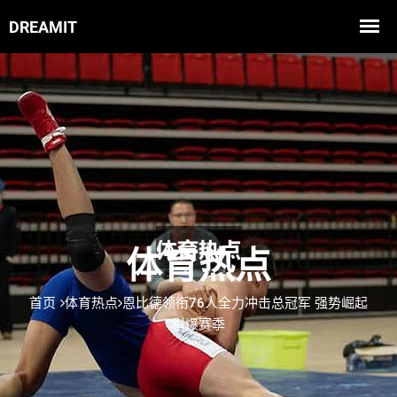
体育热点
首页
体育热点
恩比德领衔76人全力冲击总冠军 强势崛起
引爆赛季