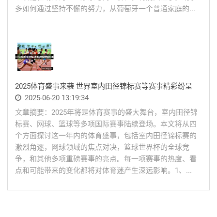
多如何通过坚持不懈的努力，从葡萄牙一个普通家庭的...
2025体育盛事来袭 世界室内田径锦标赛等赛事精彩纷呈
2025-06-20 13:19:34
文章摘要：2025年将是体育赛事的盛大舞台，室内田径锦
标赛、网球、篮球等多项国际赛事陆续登场。本文将从四
个方面探讨这一年内的体育盛事，包括室内田径锦标赛的
激烈角逐，网球领域的焦点对决，篮球世界杯的全球竞
争，和其他多项重磅赛事的亮点。每一项赛事的热度、看
点和可能带来的变化都将对体育迷产生深远影响。1、...