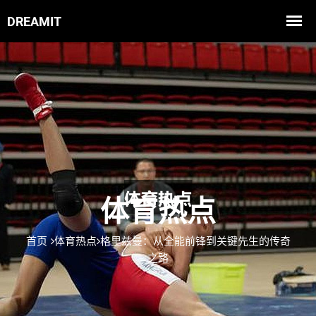
体育热点
首页
体育热点
格里兹曼：从全能前锋到关键先生的传奇
之路