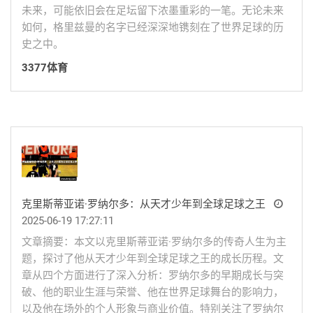
未来，可能依旧会在足坛留下浓墨重彩的一笔。无论未来
如何，格里兹曼的名字已经深深地镌刻在了世界足球的历
史之中。
3377体育
克里斯蒂亚诺·罗纳尔多：从天才少年到全球足球之王
2025-06-19 17:27:11
文章摘要：本文以克里斯蒂亚诺·罗纳尔多的传奇人生为主
题，探讨了他从天才少年到全球足球之王的成长历程。文
章从四个方面进行了深入分析：罗纳尔多的早期成长与突
破、他的职业生涯与荣誉、他在世界足球舞台的影响力，
以及他在场外的个人形象与商业价值。特别关注了罗纳尔