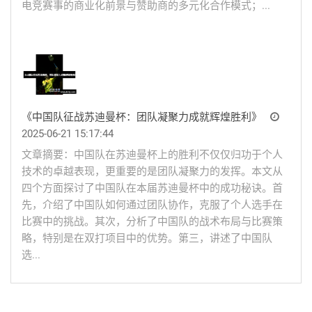
电竞赛事的商业化前景与赞助商的多元化合作模式；...
《中国队征战苏迪曼杯：团队凝聚力成就辉煌胜利》
2025-06-21 15:17:44
文章摘要：中国队在苏迪曼杯上的胜利不仅仅归功于个人
技术的卓越表现，更重要的是团队凝聚力的发挥。本文从
四个方面探讨了中国队在本届苏迪曼杯中的成功秘诀。首
先，介绍了中国队如何通过团队协作，克服了个人选手在
比赛中的挑战。其次，分析了中国队的战术布局与比赛策
略，特别是在双打项目中的优势。第三，讲述了中国队
选...