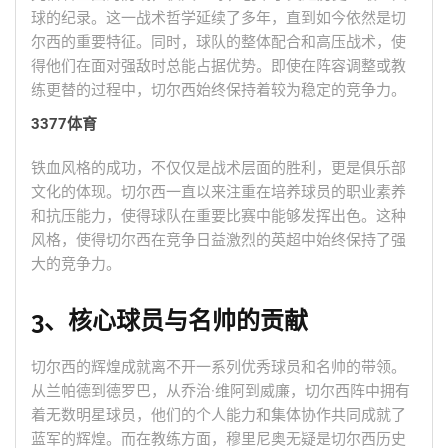
球的纪录。这一战术哲学延续了多年，直到如今依然是切
尔西的重要特征。同时，球队的整体配合和高压战术，使
得他们在面对强敌时总能占据优势。即使在阵容调整或教
练更替的过程中，切尔西始终保持着较为稳定的竞争力。
3377体育
铁血风格的成功，不仅仅是战术层面的胜利，更是俱乐部
文化的体现。切尔西一直以来注重在培养球员的职业素养
和抗压能力，使得球队在重要比赛中能够发挥出色。这种
风格，使得切尔西在竞争日益激烈的英超中始终保持了强
大的竞争力。
3、核心球员与名帅的贡献
切尔西的辉煌成就离不开一系列优秀球员和名帅的带领。
从兰帕德到德罗巴，从乔治·维阿到威廉，切尔西阵中拥有
着无数明星球员，他们的个人能力和集体协作共同成就了
蓝军的辉煌。而在教练方面，穆里尼奥无疑是切尔西历史