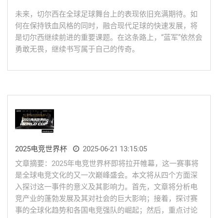
未来，切尔西在全球足球舞台上的表现依旧充满期待。如
何在保持铁血风格的同时，融合现代足球的快速发展，将
是切尔西继续前进的重要课题。在这条路上，“蓝军”依然会
勇敢无畏，继续书写属于自己的传奇。
2025电竞世界杯
2025-06-21 13:15:05
文章摘要：2025年电竞世界杯即将拉开帷幕，这一赛事将
是全球电竞文化的又一次巅峰盛会。本文将从四个方面深
入探讨这一事件的意义及其影响力。首先，文章将分析电
竞产业的蓬勃发展及其对社会的巨大影响；接着，探讨赛
事的全球化趋势和各国电竞强队的崛起；然后，重点讨论