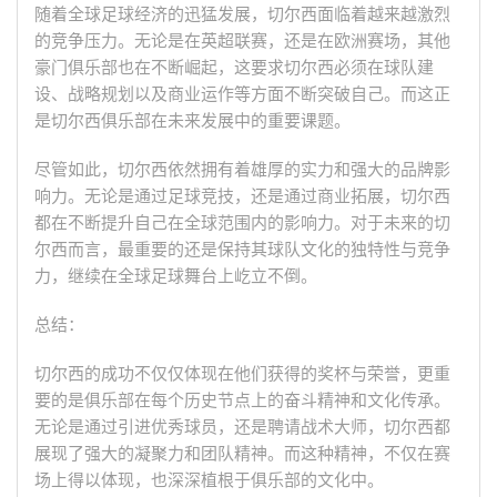
随着全球足球经济的迅猛发展，切尔西面临着越来越激烈
的竞争压力。无论是在英超联赛，还是在欧洲赛场，其他
豪门俱乐部也在不断崛起，这要求切尔西必须在球队建
设、战略规划以及商业运作等方面不断突破自己。而这正
是切尔西俱乐部在未来发展中的重要课题。
尽管如此，切尔西依然拥有着雄厚的实力和强大的品牌影
响力。无论是通过足球竞技，还是通过商业拓展，切尔西
都在不断提升自己在全球范围内的影响力。对于未来的切
尔西而言，最重要的还是保持其球队文化的独特性与竞争
力，继续在全球足球舞台上屹立不倒。
总结：
切尔西的成功不仅仅体现在他们获得的奖杯与荣誉，更重
要的是俱乐部在每个历史节点上的奋斗精神和文化传承。
无论是通过引进优秀球员，还是聘请战术大师，切尔西都
展现了强大的凝聚力和团队精神。而这种精神，不仅在赛
场上得以体现，也深深植根于俱乐部的文化中。