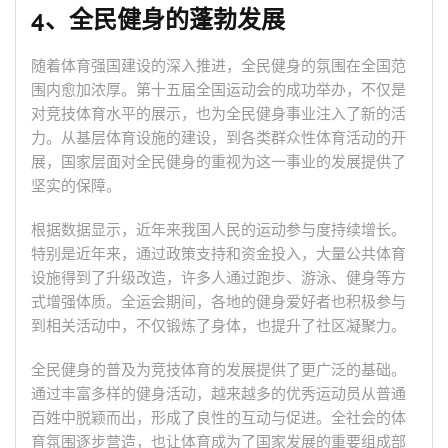
4、全民健身的蓬勃发展
随着体育强国建设的深入推进，全民健身的氛围在全国范
围内愈加浓厚。第十五届全国运动会的成功举办，不仅是
对竞技体育水平的展示，也为全民健身事业注入了新的活
力。从基层体育设施的建设，到各类群众性体育活动的开
展，国家层面对全民健身的重视为这一事业的发展提供了
坚实的保障。
根据数据显示，近年来我国人民的运动参与度持续增长。
特别是近年来，通过政策支持和资金投入，大量公共体育
设施得到了升级改造，许多人通过跑步、游泳、健身等方
式增强体质。全运会期间，各地的健身爱好者也积极参与
到相关活动中，不仅锻炼了身体，也提升了社区凝聚力。
全民健身的普及为竞技体育的发展提供了更广泛的基础。
通过丰富多样的健身活动，越来越多的优秀运动员从普通
百姓中脱颖而出，形成了良性的互动与促进。全社会的体
育氛围逐步营造，也让体育成为了国家发展的重要组成部