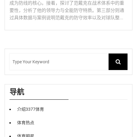
成为防线的核心。接着，探讨了范戴克在战术体系中的重
要性，分析了他的领导力与全能防守特质。第三部分则通
过具体数据与案例说明范戴克的防守效率以及对球队整...
导航
介绍3377体育
体育热点
体育明星