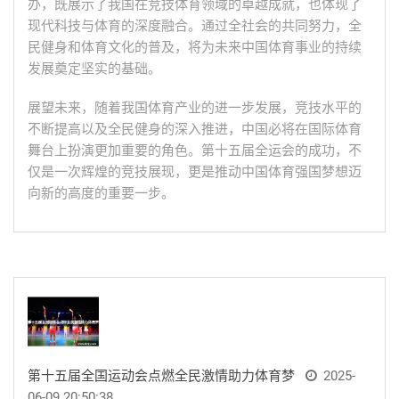
办，既展示了我国在竞技体育领域的卓越成就，也体现了
现代科技与体育的深度融合。通过全社会的共同努力，全
民健身和体育文化的普及，将为未来中国体育事业的持续
发展奠定坚实的基础。
展望未来，随着我国体育产业的进一步发展，竞技水平的
不断提高以及全民健身的深入推进，中国必将在国际体育
舞台上扮演更加重要的角色。第十五届全运会的成功，不
仅是一次辉煌的竞技展现，更是推动中国体育强国梦想迈
向新的高度的重要一步。
第十五届全国运动会点燃全民激情助力体育梦
2025-
06-09 20:50:38