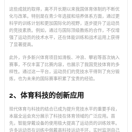
这些成就的取得，离不开长期以来我国体育体制的不断优
化与改革。特别是在青少年选拔和培养体系方面，通过更
科学的训练计划和更加国际化的视野，逐步提升了运动员
的竞技素质。例如，通过与国际顶级教练的合作，不仅增
强了运动员的技术水平，还在体能训练和战术运用上获得
了显著提高。
此外，许多新兴体育项目如滑板、冲浪、攀岩等首次纳入
赛事，不仅丰富了比赛内容，也展示了我国竞技体育的多
样性。通过这一平台，运动员们的竞技水平得到了充分锻
炼，也为未来的国际赛事积累了宝贵的经验。
2、体育科技的创新应用
现代体育与科技的结合已成为提升竞技水平的重要手段，
本届全运会充分展示了科技在体育领域的广泛应用。首
先，智能穿戴设备的使用极大提高了运动员的训练效率。
许多运动员在训练中佩戴高科技运动手环，实时监测自己