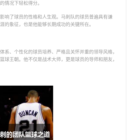
的情况下轻松得分。
影响了球员的性格和人生观。马刺队的球员普遍具有谦
涯的象征，也是他能够长期成功的关键所在。
体系、个性化的球员培养、严格且关怀并重的领导风格，
篮球王朝。他不仅是战术大师，更是球员的导师和朋友，