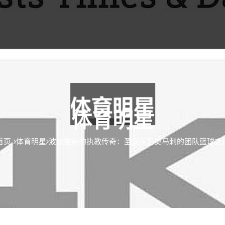
体育明星
首页
体育明星
波波维奇的执教传奇：圣安东尼奥马刺的团队篮球之