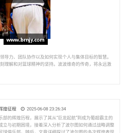
领导力、团队协作以及如何实现个人与集体目标的智慧。
刻理解和对篮球精神的坚持。波波维奇的传奇，将永远激
辉煌征程
2025-06-08 23:26:34
乐部的辉煌历程，展示了其从“巨龙起航”到成为葡超霸主的
成立与初期困境，接着深入分析了波尔图如何通过战略调整
足球俱乐部。随后，文章详细探讨了波尔图的多次辉煌表现