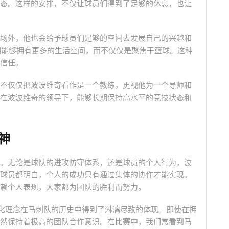
态。这样的安排，不仅让球员们得到了足够的休息，也让
场外，他也会给予球员们足够的空间去发展自己的兴趣和
员们能够拥有更多的生活空间，而不仅仅是聚焦于篮球。这种
信任。
不仅仅把波波维奇看作是一个教练，更视他为一个导师和
在波波维奇的领导下，能够长期保持高水平的竞技状态和
神
。无论是球队的进攻防守体系，还是球员的个人行为，波
球员都明白，个人的成功只有通过集体的协作才能实现。
赖个人表现，大家都为团队的胜利而努力。
文化理念在马刺队的历史中得到了淋漓尽致的体现。即使在拥
然保持着极高的团队合作意识。在比赛中，我们常看到马