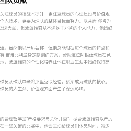
团队贡献
关注球员的技战术提升，更注重球员的心理建设与价值观
个人技术，更要为球队的整体目标而努力。以蒂姆·邓肯为
的篮球天赋，但波波维奇从不满足于邓肯的个人能力，他始终
通。虽然他以严厉著称，但他总能根据每个球员的特点和
努·吉诺比利量身定制训练方案，帮助这位阿根廷球员在竞
示，波波维奇的个性化培养让他在职业生涯中始终保持高
球员从球队中老将那里汲取经验，逐渐成为球队的核心。
球员的人生观、价值观方面产生了深远影响。
的管理哲学是“严格要求与关怀并重”。尽管波波维奇以严厉
在一些关键的比赛中，他会主动给球员们休息时间，减少