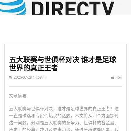
五大联赛与世俱杯对决 谁才是足球
世界的真正王者
2025-07-28 14:58:44
454
文章摘要：
五大联赛与世俱杯对决，谁才是足球世界的真正王者？这
一直是球迷和专家们热议的话题。本文将从四个方面探讨
这一问题，分别是五大联赛的竞争力、世俱杯的含金量、
历史上的经典对决以及未来趋势。通过分析这些因素，我