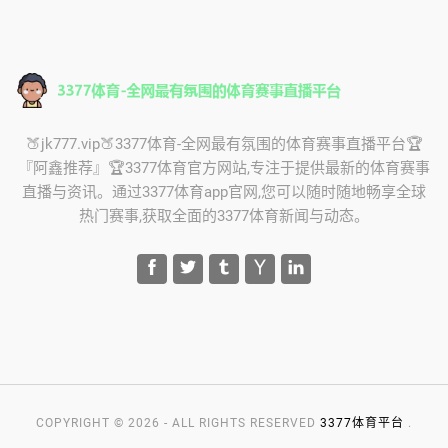
🍑jk777.vip🍑3377体育-全网最有氛围的体育赛事直播平台🏆
『阿鑫推荐』🏆3377体育官方网站,专注于提供最新的体育赛事
直播与资讯。通过3377体育app官网,您可以随时随地畅享全球
热门赛事,获取全面的3377体育新闻与动态。
COPYRIGHT © 2026 - ALL RIGHTS RESERVED
3377体育平台
.