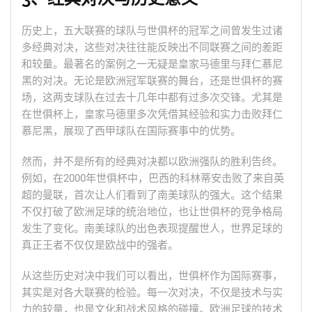
历史上，五大联赛的球队与世俱杯的冠军之间曾发生过诸
多经典对决，这些对决往往能反映出不同联赛之间的差距
和较量。最著名的案例之一无疑是皇家马德里与拜仁慕尼
黑的对决。无论是欧洲冠军联赛的舞台，还是世俱杯的赛
场，这两支球队在过去十几年中都有过多次交锋。尤其是
在世俱杯上，皇家马德里多次凭借其经验和实力击败拜仁
慕尼黑，展现了西甲球队在国际赛事中的优势。
然而，并不是所有的经典对决都以欧洲强队的胜利告终。
例如，在2000年世俱杯中，巴西的科林蒂安击败了来自英
超的曼联，首次让人们看到了南美球队的强大。这个结果
不仅打破了欧洲足球的统治地位，也让世俱杯的竞争格局
发生了变化。南美球队的出色表现提醒世人，世界足球的
真正王者不仅仅是欧战中的强者。
从这些历史对决中我们可以看出，世俱杯作为国际赛事，
其实是对各大联赛的检验。每一次对决，不仅是技术与实
力的较量，也是文化和战术风格的碰撞。欧洲足球的技术