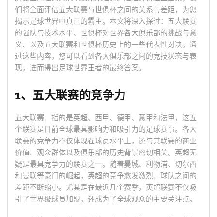
们将全面评估五大联赛与世俱杯之间的关系与差距，为您
揭示足球世界中真正的霸主。本文将深入探讨：五大联赛
的强队与技术水平、世俱杯对世界各大俱乐部的挑战与意
义、以及五大联赛和世俱杯历史上的一些代表性对决。通
过这些内容，您可以看到各大俱乐部之间的竞技状态与表
现，进而得出足球世界王者的最终答案。
1、五大联赛的竞争力
五大联赛，指的是英超、西甲、德甲、意甲和法甲，这五
个联赛是目前全球最具影响力和吸引力的足球赛事。各大
联赛的竞争力不仅体现在球员水平上，还与其联赛的商业
价值、观众群体以及俱乐部的历史背景密切相关。英超无
疑是最具竞争力的联赛之一。随着曼城、利物浦、切尔西
和曼联等豪门的崛起，英超的竞争愈发激烈，球队之间的
差距不断缩小。尤其是在最近几个赛季，英超联赛不仅吸
引了世界级球员加盟，还成为了全球观众的主要关注点。