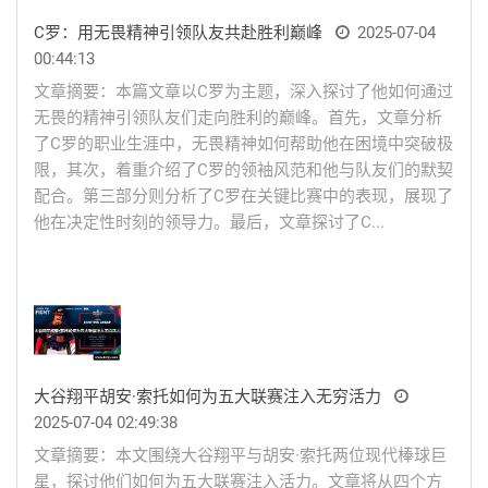
C罗：用无畏精神引领队友共赴胜利巅峰
2025-07-04
00:44:13
文章摘要：本篇文章以C罗为主题，深入探讨了他如何通过
无畏的精神引领队友们走向胜利的巅峰。首先，文章分析
了C罗的职业生涯中，无畏精神如何帮助他在困境中突破极
限，其次，着重介绍了C罗的领袖风范和他与队友们的默契
配合。第三部分则分析了C罗在关键比赛中的表现，展现了
他在决定性时刻的领导力。最后，文章探讨了C...
大谷翔平胡安·索托如何为五大联赛注入无穷活力
2025-07-04 02:49:38
文章摘要：本文围绕大谷翔平与胡安·索托两位现代棒球巨
星，探讨他们如何为五大联赛注入活力。文章将从四个方