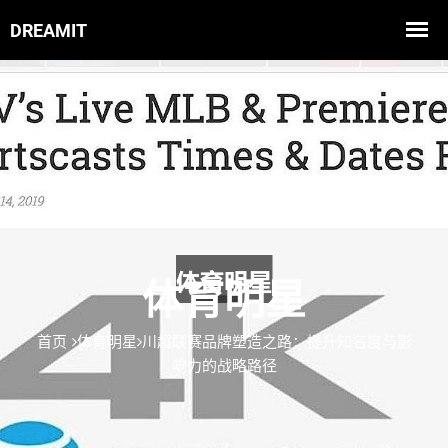
体育明星
首页
体育明星
川超联赛品牌塑造之路：提升知名度与影
响力的战略路径