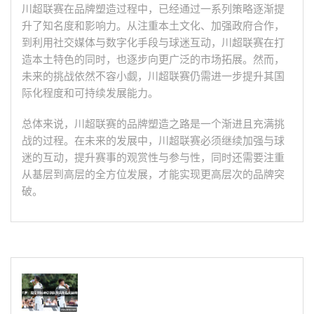
川超联赛在品牌塑造过程中，已经通过一系列策略逐渐提
升了知名度和影响力。从注重本土文化、加强政府合作，
到利用社交媒体与数字化手段与球迷互动，川超联赛在打
造本土特色的同时，也逐步向更广泛的市场拓展。然而，
未来的挑战依然不容小觑，川超联赛仍需进一步提升其国
际化程度和可持续发展能力。
总体来说，川超联赛的品牌塑造之路是一个渐进且充满挑
战的过程。在未来的发展中，川超联赛必须继续加强与球
迷的互动，提升赛事的观赏性与参与性，同时还需要注重
从基层到高层的全方位发展，才能实现更高层次的品牌突
破。