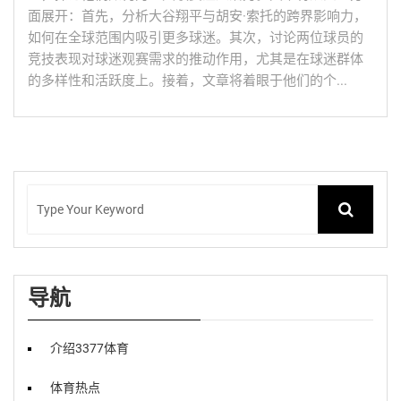
面展开：首先，分析大谷翔平与胡安·索托的跨界影响力，
如何在全球范围内吸引更多球迷。其次，讨论两位球员的
竞技表现对球迷观赛需求的推动作用，尤其是在球迷群体
的多样性和活跃度上。接着，文章将着眼于他们的个...
导航
介绍3377体育
体育热点